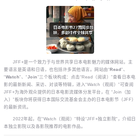
JFF+是一个致力于与世界共享日本电影魅力的媒体网站，主
要语言是英语和日语，也包括许多其他语言。网站由“
Read
”、
“
W
atch
”、“
Join
”三个板块构成：点击“Read（阅读）”查看日本电
影的最新新闻、采访、对谈等特辑，进入“Watch（观阅）”可查阅
JFF+为海外观众提供的日本电影流媒体分发平台，在 “Join（加
入）”板块你将获得日本国际交流基金会主办的日本电影节（JFF）
的最新资讯。
2022年起，在“Watch（观阅）”特设“JFF+独立影院”，介绍日
本独立影院以及各影院推荐的电影作品。