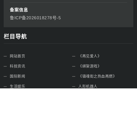
https://www.afteremail.com
备案信息
鲁ICP备2026018278号-5
栏目导航
网站首页
《再见爱人》
科技资讯
《绑架游戏》
国际新闻
《镇魂街之热血再燃》
生活娱乐
人形机器人
时事新闻
特朗普访华
免责声明
关于本站