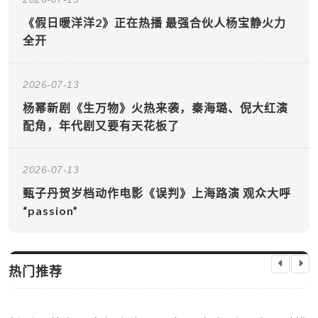
《假日暖洋洋2》正在热播 最强合伙人杨宝静火力
全开
2026-07-13
杨幂新剧《生万物》火热来袭，秦海璐、倪大红演
配角，年代剧又要有天花板了
2026-07-13
甄子丹贺岁档动作电影《误判》上海路演 观众大呼
“passion”
热门推荐