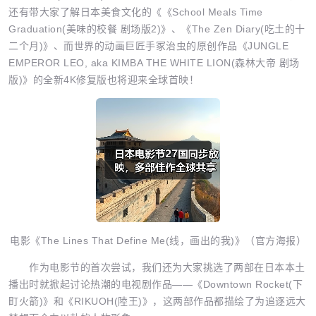
还有带大家了解日本美食文化的《《School Meals Time
Graduation(美味的校餐 剧场版2)》、《The Zen Diary(吃土的十
二个月)》、而世界的动画巨匠手冢治虫的原创作品《JUNGLE
EMPEROR LEO, aka KIMBA THE WHITE LION(森林大帝 剧场
版)》的全新4K修复版也将迎来全球首映！
电影《The Lines That Define Me(线，画出的我)》（官方海报）
作为电影节的首次尝试，我们还为大家挑选了两部在日本本土
播出时就掀起讨论热潮的电视剧作品——《Downtown Rocket(下
町火箭)》和《RIKUOH(陸王)》，这两部作品都描绘了为追逐远大