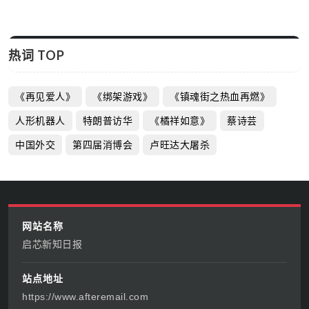
战的勇气
启芯新知日报
2026-06-12
热词 TOP
《再见爱人》
《绑架游戏》
《镇魂街之热血再燃》
人形机器人
特朗普访华
《橘祥如意》
蔡诗芸
中国外交
第四届消博会
卢旺达大屠杀
网站名称
启芯新知日报
站点地址