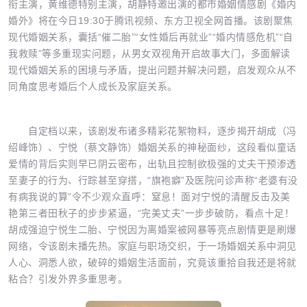
衔主演，黄维德特别主演，胡静特邀出演的都市婚姻情感剧《婚内
婚外》将在今日19:30于腾讯视频、东方卫视全网首播。该剧聚焦
现代婚姻关系，囊括“催二胎”“女性婚后再就业”“婚内情感危机”“自
我救赎”等多重现实问题，从男女双视角开启故事大门，多面解读
现代婚姻关系的困境与矛盾，提出问题并解决问题，启发观众从不
同角度思考婚后个人成长及家庭关系。
自定档以来，该剧发布诸多精彩花絮物料，逐步揭开胡成（冯
绍峰饰）、宁悦（蔡文静饰）婚姻关系的神秘面纱，这段看似童话
爱情的背后实则早已阴云密布，出轨且控制欲极强的丈夫干预渗透
至妻子的行为、行踪甚至穿搭，“旗袍癖”及医院问诊声称“老婆有没
有病我说的算”令不少观众直呼：窒息！面对宁悦的清醒反击及美
艳第三者田秋子的步步紧逼，“完美丈夫”一步步破防，看点十足！
胡成强迫宁悦生二胎、宁悦因为离婚案被网暴等亮点剧情更是刷爆
网络，令该剧未播先热。家庭与职场交织，于一场婚姻关系中洞见
人心、洞悉人欲，破碎的婚姻生活面前，究竟该重拾自我还是将就
粘合？引发外界多重思考。