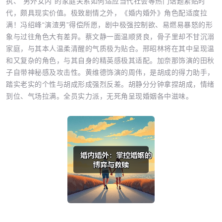
执、“男外女内”的家庭关系如何适应当代社会等热门话题紧贴时
代，颇具现实价值。极致剧情之外，《婚内婚外》角色配适度拉
满！冯绍峰“演渣男”得偿所愿，剧中极强控制欲、易燃易暴怒的形
象与过往角色大有差异。蔡文静一面温顺贤良，骨子里却不甘沉溺
家庭，与其本人温柔清醒的气质极为贴合。邢昭林将在其中呈现温
和又复杂的角色，与其自身的精英感极其适配。加奈那饰演的田秋
子自带神秘感及攻击性。黄维德饰演的周伟，是胡成的得力助手，
踏实老实的个性与胡成形成强烈反差。胡静分分钟拿捏胡成，情绪
到位、气场拉满。全员实力派，无死角呈现婚姻各中滋味。