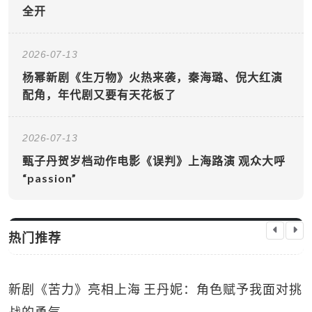
全开
2026-07-13
杨幂新剧《生万物》火热来袭，秦海璐、倪大红演
配角，年代剧又要有天花板了
2026-07-13
甄子丹贺岁档动作电影《误判》上海路演 观众大呼
“passion”
热门推荐
新剧《苦力》亮相上海 王丹妮：角色赋予我面对挑
生活娱乐
战的勇气