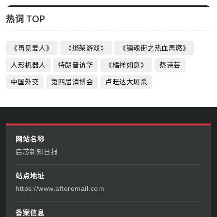
热词 TOP
《再见爱人》
《绑架游戏》
《镇魂街之热血再燃》
人形机器人
特朗普访华
《橘祥如意》
蔡诗芸
中国外交
第四届消博会
卢旺达大屠杀
网站名称
启芯新知日报
站点地址
https://www.afteremail.com
备案信息