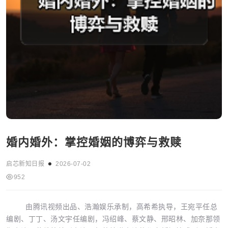
婚内婚外：掌控婚姻的博弈与救赎
启芯新知日报
2026-07-02
952
由腾讯视频出品、浩瀚娱乐承制，高希希执导，王宛平任总
编剧、丁丁、汤文宇任编剧，冯绍峰、蔡文静、邢昭林、加奈那领