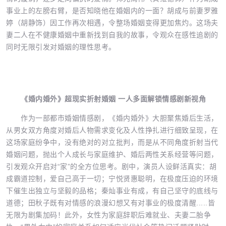
事业上的左膀右臂，是否知晓他在婚姻内的一面？胡成与前妻罗雅
婷（胡静饰）因工作再次相遇，令整场婚姻变得更加焦灼。这场夫
妻二人在不健康婚姻中重新找到自我的故事，令观众在感性追剧的
同时无限引发对婚姻的理性思考。
《婚内婚外》超现实折射婚姻 一人多面解锁情感剧新视角
作为一部都市婚姻情感剧，《婚内婚外》大胆聚焦婚后生活，
从男女双方角度对婚后人物需求变化及人性挣扎进行细致呈现，在
这场家庭纷争中，没有绝对的对立批判，而是从不同角度折射当代
婚姻问题，抛出个人成长与家庭维护、婚后两性关系经营等问题，
引发观众开启对“家”的全方位思考。剧中，演员人设鲜活真实：胡
成霸道控制，爱自己高于一切；宁悦贤惠聪明，在极度压迫的环境
下催生出独立与坚毅的品格；秦灿事业有成，有自己坚守的底线与
道德；田秋子既有对情感的浪漫幻想又有对事业的极度清醒.....皆
无限为剧集加码！此外，女性为家庭辞职后难就业、夫妻二胎争