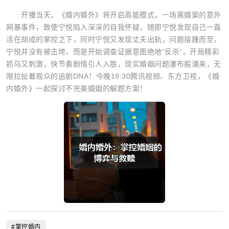
开播当天，《婚内婚外》将开启高能模式，一场离婚案的意外
网暴事件，致使宁悦陷入深深的自我怀疑，随即宁悦发现自己一直
活在胡成的掌控之下，同时宁悦又发现丈夫出轨，问题接踵而至，
宁悦并没有被击垮，而是开始调查证据意图绝地“反杀”，开局精彩
抓马又刺激，快节奏剧情引人入胜，现实婚姻问题瀑布般涌来，无
限拉扯着观众的追剧DNA！今晚19:30腾讯视频、东方卫视，《婚
内婚外》一起探讨不完美婚姻的解题方案！
#掌控婚内