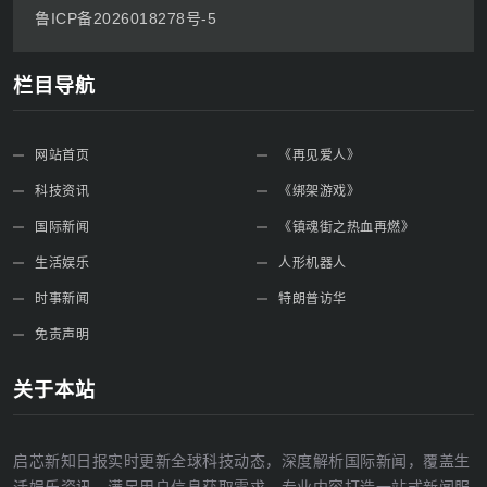
鲁ICP备2026018278号-5
栏目导航
网站首页
《再见爱人》
科技资讯
《绑架游戏》
国际新闻
《镇魂街之热血再燃》
生活娱乐
人形机器人
时事新闻
特朗普访华
免责声明
关于本站
启芯新知日报实时更新全球科技动态，深度解析国际新闻，覆盖生
活娱乐资讯，满足用户信息获取需求，专业内容打造一站式新闻服