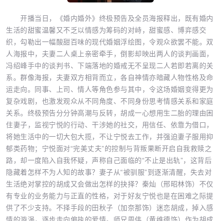
开播当日，《婚内婚外》终极预告及全员海报释出，既有婚内
生活的甜蜜温馨又不乏以情感为筹码的对峙，甜蜜感、博弈感交
织，勾勒出一幅酸甜百味的现代婚姻浮绘图，令观众欲罢不能。双
人海报中，夫妻二人桌上亲密牵手，倒影却映出两人的谈判画面，
冯绍峰手中的谈判书、下端落地的婚戒无不呈现二人若即若离的关
系。群像海报，夫妻双方相背而立，各自神情亦暗藏人物性格及命
运走向。同事、上司、情人等角色参与其中，令这场婚姻变得更为
复杂戏剧，也激发观众从不同角度、不同身份思考情感关系和家庭
关系。终极预告分分钟高潮与反转，胡成一心想用生二胎的理由困
住妻子，监视宁悦的行动、干涉她的社交，用信任、依靠为借口，
将她生活中的一切大包大揽，不让宁悦去工作，并强迫妻子服用抑
郁类药物；宁悦面对“完美丈夫”的控制与背叛果断开启自我救赎之
路，却一度陷入自我怀疑，声称自己面临的“不止是出轨”，这背后
隐藏着怎样不为人知的故事？妻子从“被驯服”到逐渐清醒，失去对
生活绝对掌控的胡成又会做出怎样的抉择？秦灿（邢昭林饰）不仅
有专业的业务能力与正直的性格，对于好友宁悦也是在困难之际提
供了不少支持。不择手段的田秋子（加奈那饰）迷恋胡成，掉入感
情的漩涡，逐步走向偏执的爱情。师兄周伟（黄维德饰）作为胡成