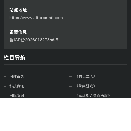
站点地址
https://www.afteremail.com
备案信息
鲁ICP备2026018278号-5
栏目导航
网站首页
《再见爱人》
科技资讯
《绑架游戏》
国际新闻
《镇魂街之热血再燃》
生活娱乐
人形机器人
时事新闻
特朗普访华
免责声明