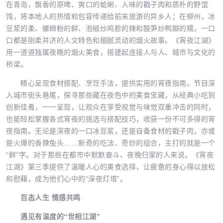
在青岛，飘香的原啤、爽口的蛤蜊、入味的戳子肉和质朴的野馄
饨，将本地人的热情和包容传递给前来旅游的异乡人；在柳州，冰
豆浆的柔、螺蛳粉的鲜、泡椒炒鸡胗的辣和酸笋炒鸭脚的糯，一口
口都是刚柔并济的人文特色和细腻灵动的烟火故事。《宵夜江湖》
用一道道独属夜晚的烟火美食，搭建起连接人与人、城市与文化的
桥梁。
精心呈现食材搭配、烹饪手法，提供实用的宵夜指南。节目深
入城市街头巷尾，探寻那些藏在夜色中的美食宝藏，从经典小吃到
创新佳肴，一一呈现，让观众在享受视觉与味觉双重冲击的同时，
也能轻松掌握各式宵夜的挑选与搭配技巧，收获一份不可多得的宵
夜指南。无论是深夜的一口冰豆浆，还是自备食材的戳子肉，亦或
是火爆的香辣兔头……新奇的吃法、奇妙的组合，主打的就是一个
“鲜”字。对于那些在都市中默默奋斗、夜晚归家的人来说，《宵夜
江湖》第三季提供了温暖人心的美食选择，让疲惫的身心得以放松
和慰藉，成为他们心中的“深夜灯塔”。
百态人生 情感共鸣
遇见有温度的“世相江湖”