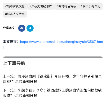
#城市宵夜文化
#深夜美食纪录片
#各地特色宵夜
#街头小吃文化
#城市人文故事
分享本文:
本文链接：
https://www.afteremail.com/shenghuoyule/3587.htm
l
上下篇导航
上一篇：国漫热血剧《镇魂街》今日开播，少年守护者引爆全
网期待-启芯新知日报
下一篇：李想李默尹李晓：铁原战场上的热血情谊如何铸就铁
长城？-启芯新知日报