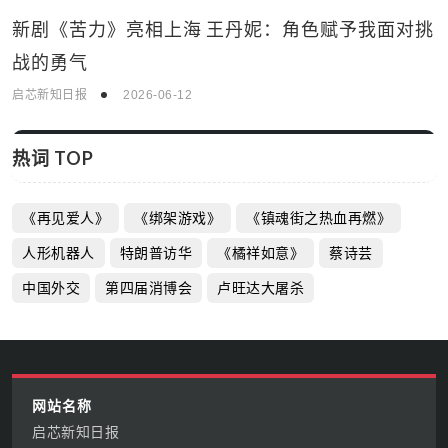
新剧《苦力》亮相上海 王丹妮：角色赋予我面对挑
战的勇气
启芯新知日报
2026-06-12
热词 TOP
《再见爱人》
《绑架游戏》
《镇魂街之热血再燃》
人形机器人
特朗普访华
《橘祥如意》
蔡诗芸
中国外交
第四届消博会
卢旺达大屠杀
网站名称
启芯新知日报