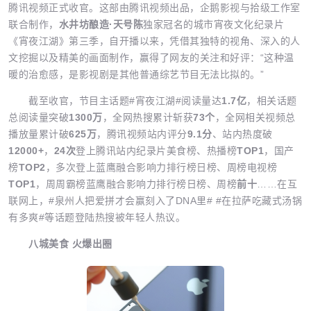
腾讯视频正式收官。这部由腾讯视频出品，企鹅影视与拾级工作室
联合制作，
水井坊酿造·天号陈
独家冠名的城市宵夜文化纪录片
《宵夜江湖》第三季，自开播以来，凭借其独特的视角、深入的人
文挖掘以及精美的画面制作，赢得了网友的关注和好评：“这种温
暖的治愈感，是影视剧是其他普通综艺节目无法比拟的。”
截至收官，节目主话题#宵夜江湖#阅读量达
1.7亿
，相关话题
总阅读量突破
1300万
，全网热搜累计斩获
73个
，全网相关视频总
播放量累计破
625万
，腾讯视频站内评分
9.1分
、站内热度破
12000+
，
24次
登上腾讯站内纪录片美食榜、热播榜
TOP1
，国产
榜
TOP2
，多次登上蓝鹰融合影响力排行榜日榜、周榜电视榜
TOP1
，周周霸榜蓝鹰融合影响力排行榜日榜、周榜
前十
……在互
联网上，#泉州人把爱拼才会赢刻入了DNA里# #在拉萨吃藏式汤锅
有多爽#等话题登陆热搜被年轻人热议。
八城美食 火爆出圈