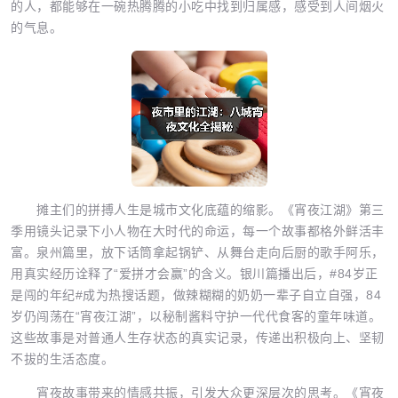
的人，都能够在一碗热腾腾的小吃中找到归属感，感受到人间烟火
的气息。
摊主们的拼搏人生是城市文化底蕴的缩影。《宵夜江湖》第三
季用镜头记录下小人物在大时代的命运，每一个故事都格外鲜活丰
富。泉州篇里，放下话筒拿起锅铲、从舞台走向后厨的歌手阿乐，
用真实经历诠释了“爱拼才会赢”的含义。银川篇播出后，#84岁正
是闯的年纪#成为热搜话题，做辣糊糊的奶奶一辈子自立自强，84
岁仍闯荡在“宵夜江湖”，以秘制酱料守护一代代食客的童年味道。
这些故事是对普通人生存状态的真实记录，传递出积极向上、坚韧
不拔的生活态度。
宵夜故事带来的情感共振，引发大众更深层次的思考。《宵夜