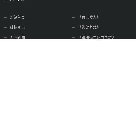
网站首页
《再见爱人》
科技资讯
《绑架游戏》
国际新闻
《镇魂街之热血再燃》
生活娱乐
人形机器人
时事新闻
特朗普访华
免责声明
关于本站
启芯新知日报实时更新全球科技动态，深度解析国际新闻，覆盖生
活娱乐资讯，满足用户信息获取需求，专业内容打造一站式新闻服
务平台。
网站地图