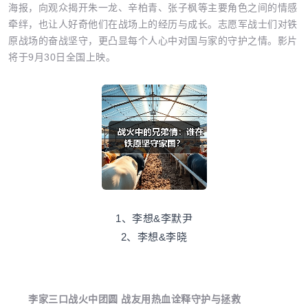
海报，向观众揭开朱一龙、辛柏青、张子枫等主要角色之间的情感
牵绊，也让人好奇他们在战场上的经历与成长。志愿军战士们对铁
原战场的奋战坚守，更凸显每个人心中对国与家的守护之情。影片
将于9月30日全国上映。
1、李想&李默尹
2、李想&李晓
李家三口战火中团圆 战友用热血诠释守护与拯救