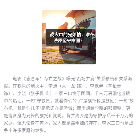
电影《志愿军：存亡之战》曝光“战场并肩”关系预告和关系海
报。在铁原的炮火中，李想（朱一龙 饰）、李默尹（辛柏青
饰）、李晓（张子枫 饰）一家三口终于团圆，千言万语融化成眼
中的热泪。一句“守铁原，就看你们的了”是嘱托也是鼓励；一句“放
心吧，我是你儿子”是承诺亦是骄傲；而李想给李晓的那颗糖，更
是饱含身为兄长的嘱托和期盼。背井离乡是为守护身后千千万万的
家庭，但无论身在何地，家人都是最牵挂的存在，李家三口也是战
争中许多家庭的缩影。