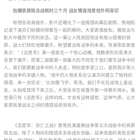
拍摄铁原阻击战耗时三个月 战友情谊戏里戏外同深切
除预告和海报外，影片还曝光了一组情感向幕后剧照，照相机
记录下演员们拍摄间隙聚在一起的瞬间。大家表情放松，展现出与
影片中截然不同的状态，这一幕让人恍若回到没有炮火侵袭的铁
原，战士们轻松地聊着天，盼望着没有战争的未来。导演陈凯歌曾
表示：“《志愿军》第一部是在一个惊心动魄、残酷惨烈的英勇大
背景下展开，而第二部跟第一部最大的不同在于我们要写战争中的
人，我们就跟着战争中的人去走，特别是李家三口，是把观众带入
这场战争的关键人物。”戏中的人物关系也让演员间建立了独特的
情感，朱一龙坦言：“比如像飞宇、宥浩，我们不光在战场上是战
友，从拍戏现场下来之后，大家会坐在帐篷外面一块聊天喝水。我
觉得只有《志愿军》这样的戏，才会有这种感觉、这种气质，让大
家把戏里战友之间的情感延续到戏外。”
《志愿军：存亡之战》聚焦抗美援朝战争第五次战役中的铁原
阻击战，除了人物间的情感关系和成长刻画，战争场面的表现也堪