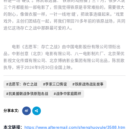
称是一场“硬仗”。陈凯歌透露：“铁原的戏拍摄了三个月，很多人说
三个月都能拍一部电影了，但我觉得铁原是非常难拍的，需要很大
的耐心，像做衣服一样，一针一线地‘缝’，把故事连缀起来。”戏里
戏外，主创们团结在一起，将我们带回70多年前的铁原战场，共同
追忆这场存亡之战中那群最可爱的人。
电影《志愿军：存亡之战》由中国电影股份有限公司领衔出
品，中影创意（北京）电影有限公司、八一电影制片厂、北京荣优
影视文化传媒有限公司、北京博纳影业集团有限公司出品，陈凯歌
执导，将于2024年9月30日全国上映。
#志愿军：存亡之战
#李家三口情谊
#铁原战场战友故事
#抗美援朝战争铁原阻击战
#战争中家庭羁绊
分享本文:
本文链接：
https://www.afteremail.com/shenghuoyule/3588.htm