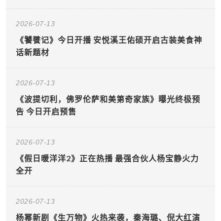
2026-07-13
《饕餮记》今日开播 安悦溪王佑硕开启古装美食神
话新题材
2026-07-13
《波提切利，佛罗伦萨和美第奇家族》曝光终极预
告 今日开启预售
2026-07-13
《假日暖洋洋2》正在热播 最强合伙人杨宝静火力
全开
2026-07-13
杨幂新剧《生万物》火热来袭，秦海璐、倪大红演