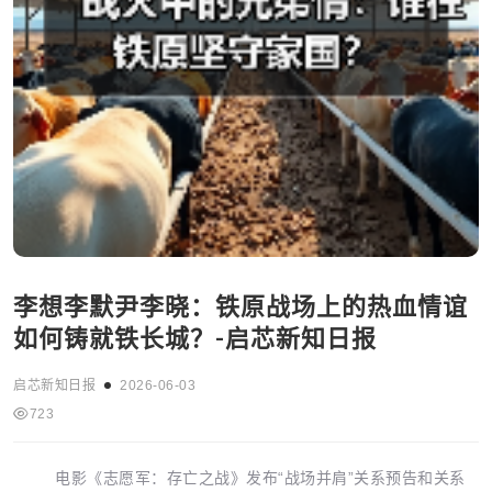
李想李默尹李晓：铁原战场上的热血情谊
如何铸就铁长城？-启芯新知日报
启芯新知日报
2026-06-03
723
电影《志愿军：存亡之战》发布“战场并肩”关系预告和关系