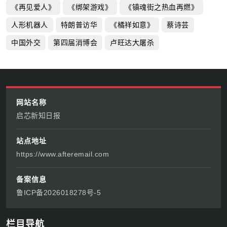
《再见爱人》
《绑架游戏》
《镇魂街之热血再燃》
人形机器人
特朗普访华
《橘祥如意》
蔡诗芸
中国外交
第四届消博会
卢旺达大屠杀
网站名称
启芯新知日报
站点地址
https://www.afteremail.com
备案信息
鲁ICP备2026018278号-5
栏目导航