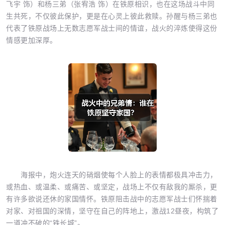
飞宇 饰）和杨三弟（张宥浩 饰）在铁原相识，也在这场战斗中同
生共死，不仅彼此保护，更是在心灵上彼此救赎。孙醒与杨三弟也
代表了铁原战场上无数志愿军战士间的情谊，战火的淬炼使得这份
情感更加深厚。
海报中，炮火连天的硝烟使每个人脸上的表情都极具冲击力，
或热血、或温柔、或痛苦、或坚定，战场上不仅有敌我的厮杀，更
有许多欲说还休的家国情怀。铁原阻击战中的志愿军战士们怀揣着
对家、对祖国的深情，坚守在自己的阵地上，激战12昼夜，构筑了
一道冲不破的“铁长城”。